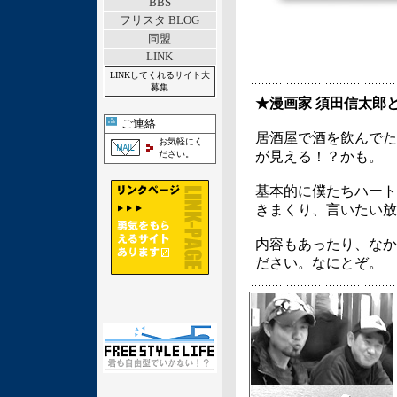
BBS
フリスタ BLOG
同盟
LINK
LINKしてくれるサイト大
募集
★漫画家 須田信太郎
ご連絡
居酒屋で酒を飲んでた
お気軽にく
ださい。
が見える！？かも。
基本的に僕たちハート
きまくり、言いたい放
内容もあったり、なか
ださい。なにとぞ。