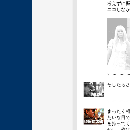
考えずに握
ニコしな
そしたら
まったく
たいな目
を持って
かし、俺