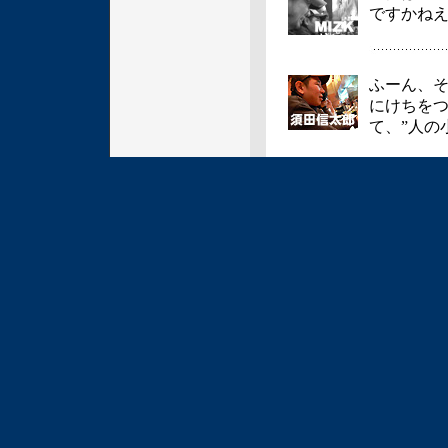
ですかね
ふーん、
にけちをつ
て、”人の
それに大
い（笑）