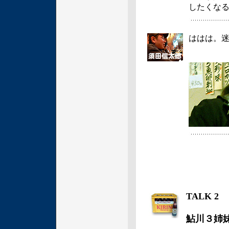
したくな
ははは。
TALK 2
鮎川３姉