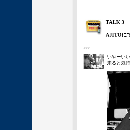
TALK 3
AJITO
>>>
いやーい
来ると気