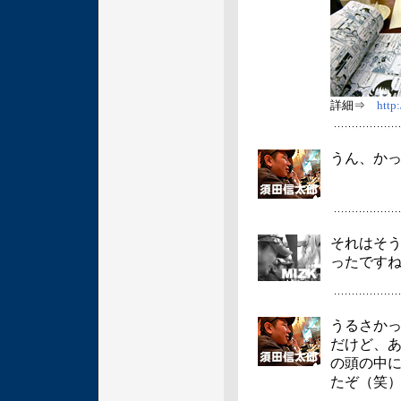
詳細⇒
http:
うん、か
それはそ
ったです
うるさか
だけど、
の頭の中
たぞ（笑