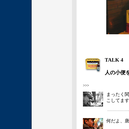
TALK 4
人の小便
>>>
まったく
こしてま
何だよ、