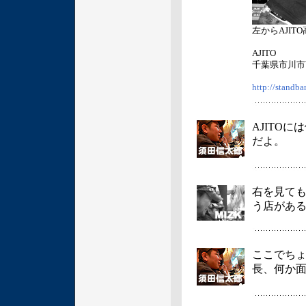
左からAJIT
AJITO
千葉県市川市
http://standbar
AJITO
だよ。
右を見て
う店があ
ここでち
長、何か