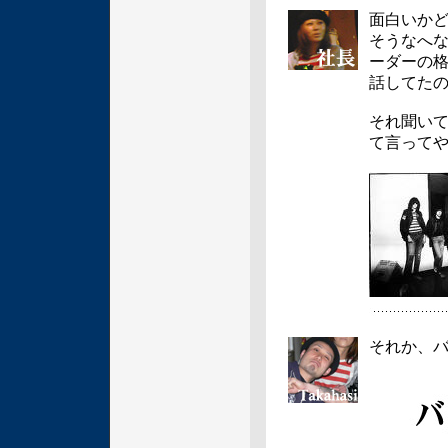
面白いか
そうなへ
ーダーの格
話してた
それ聞い
て言って
それか、