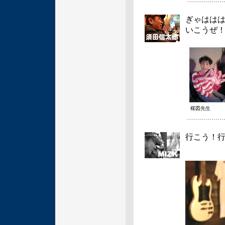
ぎゃはは
いこうぜ
楳図先生
行こう！