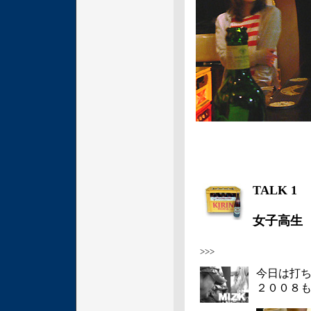
TALK 1
女子高生
>>>
今日は打
２００８