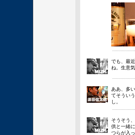
でも、最
ね。生意
ああ、多
てそうい
し。
そうそう
供と一緒
つらが入