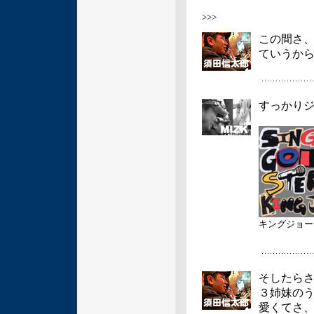
>>>
この間さ
ていうか
すっかり
キングジョ
そしたら
３姉妹の
愛くてさ