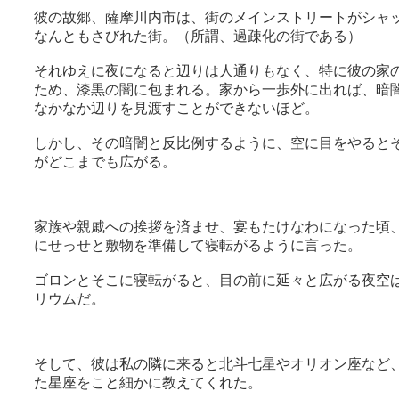
彼の故郷、薩摩川内市は、街のメインストリートがシャ
なんともさびれた街。（所謂、過疎化の街である）
それゆえに夜になると辺りは人通りもなく、特に彼の家
ため、漆黒の闇に包まれる。家から一歩外に出れば、暗
なかなか辺りを見渡すことができないほど。
しかし、その暗闇と反比例するように、空に目をやると
がどこまでも広がる。
家族や親戚への挨拶を済ませ、宴もたけなわになった頃
にせっせと敷物を準備して寝転がるように言った。
ゴロンとそこに寝転がると、目の前に延々と広がる夜空
リウムだ。
そして、彼は私の隣に来ると北斗七星やオリオン座など
た星座をこと細かに教えてくれた。