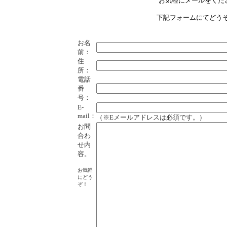
お気軽にメールをくだ
下記フォームにてどうぞ
お名
前：
住
所：
電話
番
号：
E-
mail：
（※Eメールアドレスは必須です。）
お問
合わ
せ内
容。
お気軽
にどう
ぞ！