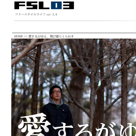
HOME
>>
愛するがゆえ、飛び蹴りくらわす