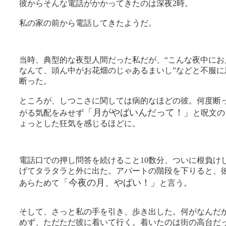
彼からそんな電話がかかってきたのは深夜2時。
私の家の前から電話してきたようだ。
当時、典型的な夜型人間だった私だが、“こんな夜中にお
なんて、頭ん中がお花畑のじゃあるまいし”などと不服に
断った。
ところが、しつこさに関しては病的なほどの彼。何度断
「月がやばいんだって！」
がる気配をみせず
と呪文の
ょっとした狂気を感じるほどに。
電話口での押し問答を続けること10数分、ついに根負け
げてタラタラと外に出た。アパートの階段を下りると、
「今夜の月、やばい！」
あらためて
と言う。
そして、さっと私の手を引き、歩き出した。何がなんだ
めず、ただただ彼に着いて行く。着いたのは街の高台だ