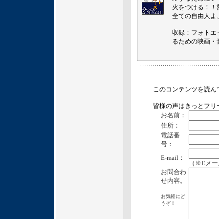
火をつける！！
全ての自由人よ
収録：フォトエ
るための映画・音
このコンテンツを読ん
皆様の声はきっとフリ
お名前：
住所：
電話番
号：
E-mail：
（※Eメ
お問合わ
せ内容。
お気軽にど
うぞ！