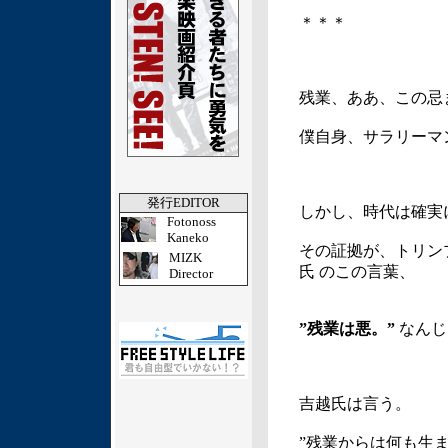
＊＊＊
残業、ああ、この忌
僕自身、サラリーマ
発行EDITOR
しかし、時代は確実
Fotonoss
Kaneko
その証拠が、トリン
MIZK
氏 のこの言葉、
Director
”残業は悪
。”
なんじ
吉越氏は言う。
”残業からは何も生