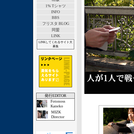
1% Tシャツ
INFO
BBS
フリスタ BLOG
同盟
LINK
LINKしてくれるサイト大
募集
発行EDITOR
Fotonoss
Kaneko
MIZK
Director