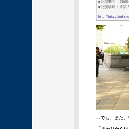
■公演期間 ：200
■公演場所：原宿 リ
http://takagijuri.co
---でも、ま
「まわりからは