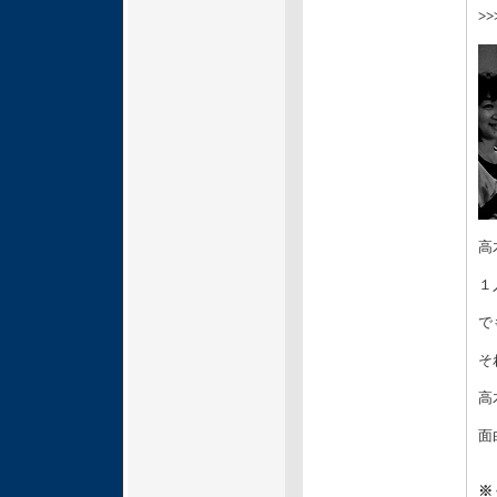
>
高
１
で
そ
高
面
※