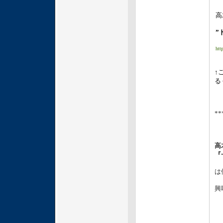
高
”
htt
↑
る
**
高
『
は
興