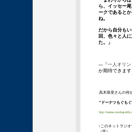
ら、イッセー尾
ークであるとか
ね。
だから自分もい
回、色々と人に
た。」
---
『一人オリン
か期待できます
高木珠里さんの何
”ドーナツもぐもぐ
http://tsukue.cocolog-nif
↑このネットラジ
（笑）