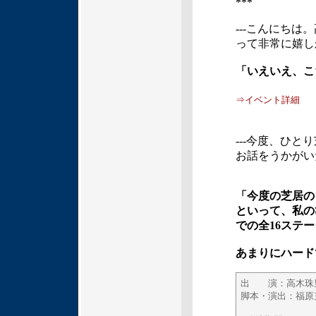
***
---こんにち
って非常に嬉し
「いえいえ、こ
⇒イベント詳細
---今度、ひ
お話をうかがい
「今度の芝居の
といって、私のひ
での全16ステ
あまりにハード
出 演：高木珠
脚本・演出：福原