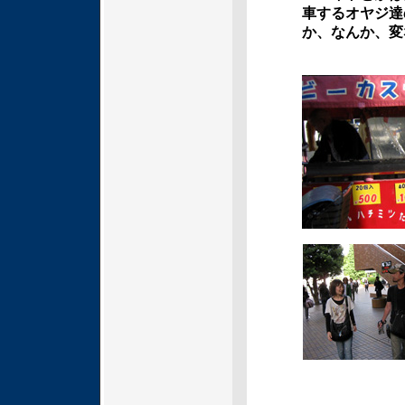
車するオヤジ達
か、なんか、変