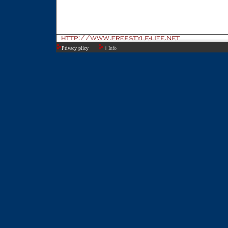
Privacy plicy
ＩInfo